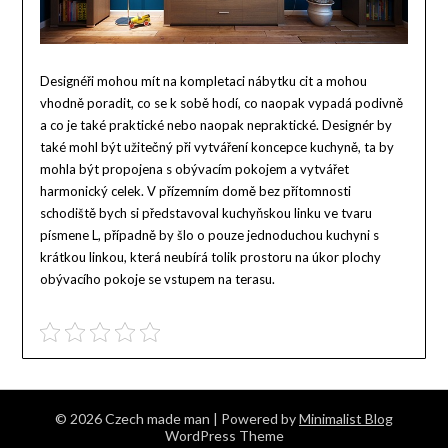
Designéři mohou mít na kompletaci nábytku cit a mohou
vhodně poradit, co se k sobě hodí, co naopak vypadá podivně
a co je také praktické nebo naopak nepraktické.
Designér by
také mohl být užitečný při vytváření koncepce kuchyně, ta by
mohla být propojena s obývacím pokojem a vytvářet
harmonický celek. V přízemním domě bez přítomnosti
schodiště bych si představoval kuchyňskou linku ve tvaru
písmene L, případně by šlo o pouze jednoduchou kuchyni s
krátkou linkou, která neubírá tolik prostoru na úkor plochy
obývacího pokoje se vstupem na terasu.
© 2026 Czech made man
| Powered by
Minimalist Blog
WordPress Theme