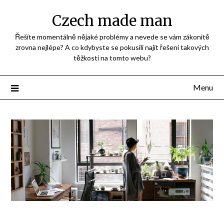
Přejdi
Czech made man
na
obsah
Řešíte momentálně nějaké problémy a nevede se vám zákonitě
zrovna nejlépe? A co kdybyste se pokusili najít řešení takových
těžkostí na tomto webu?
Menu