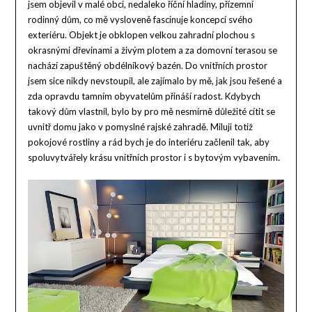
jsem objevil v malé obci, nedaleko říční hladiny, přízemní
rodinný dům, co mě vysloveně fascinuje koncepcí svého
exteriéru. Objekt je obklopen velkou zahradní plochou s
okrasnými dřevinami a živým plotem a za domovní terasou se
nachází zapuštěný obdélníkový bazén. Do vnitřních prostor
jsem sice nikdy nevstoupil, ale zajímalo by mě, jak jsou řešené a
zda opravdu tamním obyvatelům přináší radost.
Kdybych
takový dům vlastnil, bylo by pro mě nesmírně důležité cítit se
uvnitř domu jako v pomyslné rajské zahradě. Miluji totiž
pokojové rostliny a rád bych je do interiéru začlenil tak, aby
spoluvytvářely krásu vnitřních prostor i s bytovým vybavením.