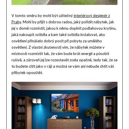
V tomto směru by mohl být užitečný
interiérový designér z
Prahy
. Mohl by přijít s dobrou radou, jaký pořídit nábytek, jak
jej v domě rozmístit, jakou k němu doplnit podlahovou krytinu,
jaká nakoupit svítidla a kam také svítidla instalovat, aby
osvětlení přinášelo dobrý pocit při pobytu za umělého
osvětlení.
Z vlastní zkušenosti vím, že nábytek můžete v
místnosti rozmístit tak, že vám bude brát energii a působit
rušivě, a zároveň jej lze rozestavět zcela opačně, tedy tak, že se
tu budete cítit jako v ráji a možná se vám ani nebude chtít váš
příbytek opouštět.