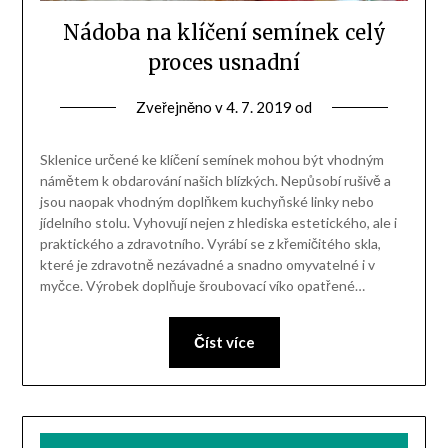
Nádoba na klíčení semínek celý
proces usnadní
Zveřejněno v
4. 7. 2019
od
Sklenice určené ke klíčení semínek mohou být vhodným
námětem k obdarování našich blízkých. Nepůsobí rušivě a
jsou naopak vhodným doplňkem kuchyňské linky nebo
jídelního stolu. Vyhovují nejen z hlediska estetického, ale i
praktického a zdravotního. Vyrábí se z křemičitého skla,
které je zdravotně nezávadné a snadno omyvatelné i v
myčce. Výrobek doplňuje šroubovací víko opatřené…
Číst více