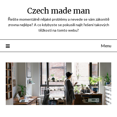
Přejdi
Czech made man
na
obsah
Řešíte momentálně nějaké problémy a nevede se vám zákonitě
zrovna nejlépe? A co kdybyste se pokusili najít řešení takových
těžkostí na tomto webu?
Menu