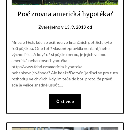
Proč zrovna americká hypotéka?
Zveřejněno v
13. 9. 2019
od
Mnozí z těch, kdo se ocitnou ve finančních potížích, tyto
řeší půjčkou. Ono totiž vlastně zpravidla není ani jiného
východiska. A když už si půjčku berou, je jejich volbou
americká nebankovní hypotéka
http://www.fahd.cz/americka-hypoteka-
nebankovni/.Náhoda? Ale kdeže!Dotyční jedinci se pro tuto
rozhodují ve chvílích, kdy jim teče do bot, proto, že právě
zde je velice snadné uspět….
Číst více