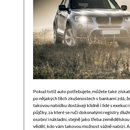
Pokud totiž auto potřebujete, můžete také získa
po nějakých těch zkušenostech s bankami zdá, že 
takovou nabídku dostávají klidně i lidé s exekucí
půjčky, za které se ručí dokonalými registry dluž
osobní i nákladní, stejně jako třeba zemědělskou t
vědět, kdo vám takovou možnost vážně nabízí. A t