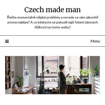
Přejdi
Czech made man
na
obsah
Řešíte momentálně nějaké problémy a nevede se vám zákonitě
zrovna nejlépe? A co kdybyste se pokusili najít řešení takových
těžkostí na tomto webu?
Menu