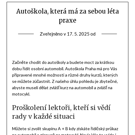
Autoškola, která má za sebou léta
praxe
Zveřejněno v
17. 5. 2025
od
Začněte chodit do autoškoly a budete moct za krátkou
dobu řídit osobní automobil.
Autoškola Praha
má pro Vás
připravené mnohé možnosti a různé druhy kurzů, kterých
se můžete zúčastnit. Z našeho úhlu pohledu je zbytečné,
abyste museli dělat zvlášť kurz na automobil a zvlášť na
motocykl.
Proškolení lektoři, kteří si vědí
rady v každé situaci
Můžete si zvolit skupinu A + B kdy získáte řidičský průkaz
na automobil a zároveň na motocykl. Navíc Vás to vyjde i