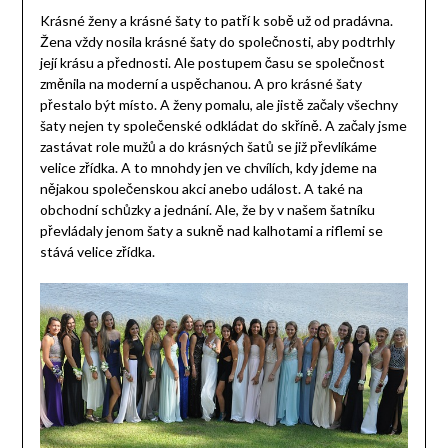
Krásné ženy a krásné šaty to patří k sobě už od pradávna.
Žena vždy nosila krásné šaty do společnosti, aby podtrhly
její krásu a přednosti. Ale postupem času se společnost
změnila na moderní a uspěchanou. A pro krásné šaty
přestalo být místo. A ženy pomalu, ale jistě začaly všechny
šaty nejen ty společenské odkládat do skříně. A začaly jsme
zastávat role mužů a do krásných šatů se již převlíkáme
velice zřídka. A to mnohdy jen ve chvílích, kdy jdeme na
nějakou společenskou akci anebo událost. A také na
obchodní schůzky a jednání. Ale, že by v našem šatníku
převládaly jenom šaty a sukně nad kalhotami a riflemi se
stává velice zřídka.