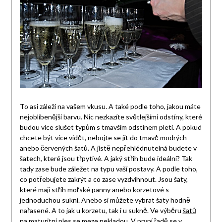
To asi záleží na vašem vkusu. A také podle toho, jakou máte
nejoblíbenější barvu. Nic nezkazíte světlejšími odstíny, které
budou více slušet typům s tmavším odstínem pleti. A pokud
chcete být více vidět, nebojte se jít do tmavě modrých
anebo červených šatů. A jistě nepřehlédnutelná budete v
šatech, které jsou třpytivé. A jaký střih bude ideální? Tak
tady zase bude záležet na typu vaší postavy. A podle toho,
co potřebujete zakrýt a co zase vyzdvihnout. Jsou šaty,
které mají střih mořské panny anebo korzetové s
jednoduchou sukní. Anebo si můžete vybrat šaty hodně
nařasené. A to jak u korzetu, tak i u sukně. Ve výběru
šatů
na maturitní ples
se meze nekladou. V první řadě se v