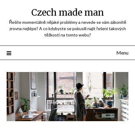
Přejdi
Czech made man
na
obsah
Řešíte momentálně nějaké problémy a nevede se vám zákonitě
zrovna nejlépe? A co kdybyste se pokusili najít řešení takových
těžkostí na tomto webu?
Menu