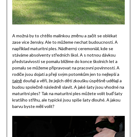
A možná by to chtělo malinkou změnu a začít se oblékat
zase více žensky. Ale to můžeme nechat budoucnosti. A
například maturitní ples. Nádherný ceremoniál, kde se
stáváme absolventy středních škol. A s notnou dávkou
představivosti se pomalu blížíme do konce školních let a
pomalu se můžeme připravovat na pracovní povinnosti. A
rodiče jsou dojatí a přejí svým potomkům jen to nejlepší a
tajně
doufají a věří, že jejich děti zkoušku úspěšně udělají a
budou společně následně slavit. A jaké šaty jsou vhodné na
maturitní ples? Tak na maturitní ples můžete volit buď šaty
kratšího střihu, ale typické jsou spíše šaty dlouhé. A jakou
barvu byste měli volit?