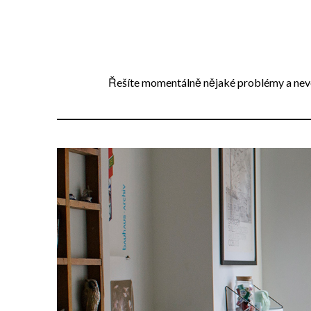
Přejdi
na
obsah
Řešíte momentálně nějaké problémy a neved