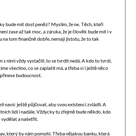
y bude mít dost peněz? Myslím, že ne. Těch, kteří
ení zase až tak moc, a záruka, že je člověk bude mít i v
u na tom finančně dobře, nemají jistotu, že to tak
 nimi vždy vystačili, to se tvrdit nedá. A kdo to tvrdí,
íme všechno, co se zaplatit má, a třeba si i ještě něco
m přinese budoucnost.
seli navíc ještě půjčovat, aby svou existenci zvládli. A
atních lidí i nadále. Vždycky tu zřejmě bude někdo, kdo
vydělat a našetřit.
tav, který by nám pomohl. Třeba nějakou banku, která