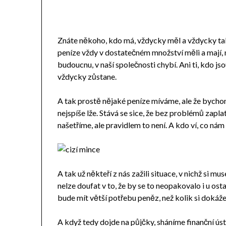
Znáte někoho, kdo má, vždycky měl a vždycky tak
peníze vždy v dostatečném množství měli a mají, n
budoucnu, v naší společnosti chybí. Ani ti, kdo jso
vždycky zůstane.
A tak prostě nějaké peníze míváme, ale že bychom s
nejspíše lže. Stává se sice, že bez problémů zaplat
našetříme, ale pravidlem to není. A kdo ví, co ná
A tak už někteří z nás zažili situace, v nichž si mu
nelze doufat v to, že by se to neopakovalo i u ost
bude mít větší potřebu peněz, než kolik si dokáže 
A když tedy dojde na půjčky, sháníme finanční ús