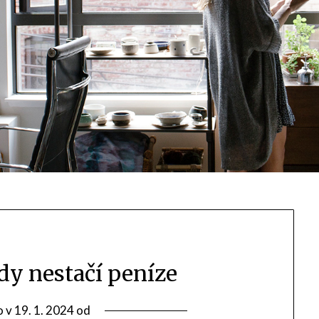
y nestačí peníze
o v
19. 1. 2024
od