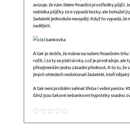
avízuje, že nám lidem finanční prostředky půjčí.
nabídka půjčky sice vypadá hezky, ale bohužel ji 
žadatelé jednoduše neuspějí. Když to vypadá, že
nadějích.
A tak je dobře, že máme na našem finančním trhu 
ručit, i za ty se platí úroky, což je prodražuje, a
přinejmenším jednu zásadní přednost. A to tu, že s
jiných ohledech nedokonalí žadatelé, kteří nějak
A tak není problém sehnat třeba i velké peníze. 
čímž jsou takové nebankovní hypotéky snadno zv