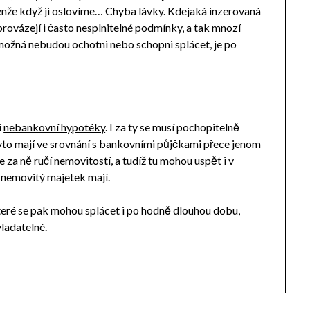
 Jenže když ji oslovíme… Chyba lávky. Kdejaká inzerovaná
provázejí i často nesplnitelné podmínky, a tak mnozí
 možná nebudou ochotni nebo schopni splácet, je po
i
nebankovní hypotéky
. I za ty se musí pochopitelně
le tyto mají ve srovnání s bankovními půjčkami přece jenom
e za ně ručí nemovitostí, a tudíž tu mohou uspět i v
ý nemovitý majetek mají.
Které se pak mohou splácet i po hodně dlouhou dobu,
ladatelné.