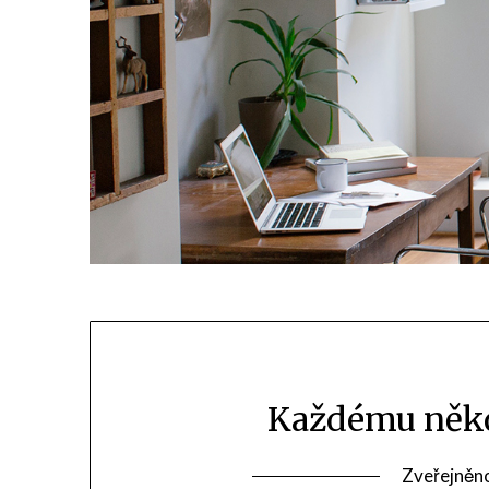
Každému někd
Zveřejněn