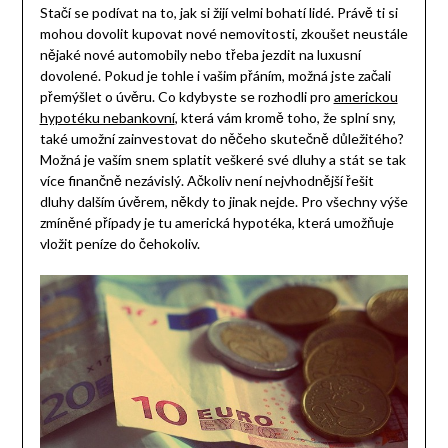
Stačí se podívat na to, jak si žijí velmi bohatí lidé. Právě ti si
mohou dovolit kupovat nové nemovitosti, zkoušet neustále
nějaké nové automobily nebo třeba jezdit na luxusní
dovolené. Pokud je tohle i vašim přáním, možná jste začali
přemýšlet o úvěru. Co kdybyste se rozhodli pro
americkou
hypotéku nebankovní
, která vám kromě toho, že splní sny,
také umožní zainvestovat do něčeho skutečně důležitého?
Možná je vaším snem splatit veškeré své dluhy a stát se tak
více finančně nezávislý. Ačkoliv není nejvhodnější řešit
dluhy dalším úvěrem, někdy to jinak nejde. Pro všechny výše
zmíněné případy je tu americká hypotéka, která umožňuje
vložit peníze do čehokoliv.