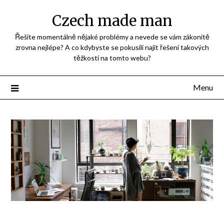
Přejdi
Czech made man
na
obsah
Řešíte momentálně nějaké problémy a nevede se vám zákonitě
zrovna nejlépe? A co kdybyste se pokusili najít řešení takových
těžkostí na tomto webu?
Menu