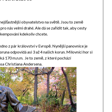
ejšťastnější obyvatelstvo na světě. Jsou to země
pro nás velmi drahé. Ale dá se zařídit tak, aby cesty
í kempování kdekoliv chcete.
edno z pár království v Evropě. Nynější panovnice je
oruna odpovídá asi 3 až 4 našich korun. Milovníci hor si
elká 170 m.n.m.
Je to země, z které pochází
a Christiana Andersena.