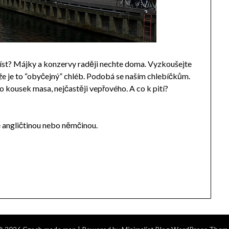
e jíst? Májky a konzervy raději nechte doma. Vyzkoušejte
že je to “obyčejný” chléb. Podobá se naším chlebíčkům.
o kousek masa, nejčastěji vepřového. A co k pití?
te angličtinou nebo němčinou.