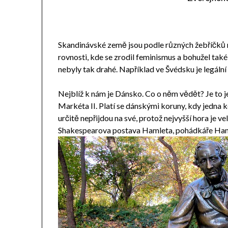
Skandinávské země jsou podle různých žebříčků n
rovnosti, kde se zrodil feminismus a bohužel také 
nebyly tak drahé. Například ve Švédsku je legáln
Nejblíž k nám je Dánsko. Co o něm vědět? Je to j
Markéta II. Platí se dánskými koruny, kdy jedna k
určitě nepřijdou na své, protož nejvyšší hora je v
Shakespearova postava Hamleta, pohádkáře Hans