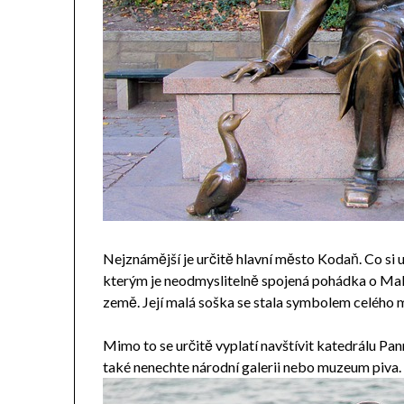
Nejznámější je určitě hlavní město Kodaň. Co si u
kterým je neodmyslitelně spojená pohádka o Malé
země. Její malá soška se stala symbolem celého 
Mimo to se určitě vyplatí navštívit katedrálu Pan
také nenechte národní galerii nebo muzeum piva.