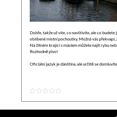
Dobře, takže už víte, co navštívíte, ale co budet
oblíbené místní pochoutky. Možná vás překvapí, 
Na žitném krajíci s máslem můžete najít rybu neb
Rozhodně pivo!
Oficiální jazyk je dánština, ale určitě se domluví