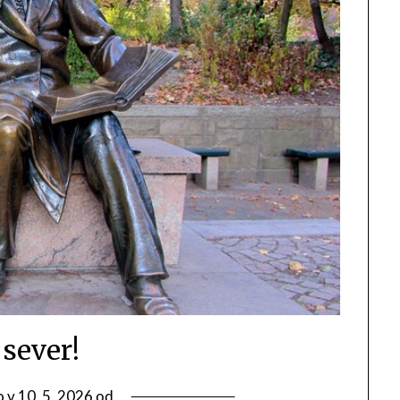
 sever!
o v
10. 5. 2026
od