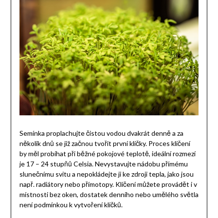
Semínka proplachujte čistou vodou dvakrát denně a za
několik dnů se již začnou tvořit první klíčky. Proces klíčení
by měl probíhat při běžné pokojové teplotě, ideální rozmezí
je 17 – 24 stupňů Celsia. Nevystavujte nádobu přímému
slunečnímu svitu a nepokládejte ji ke zdroji tepla, jako jsou
např. radiátory nebo přímotopy. Klíčení můžete provádět i v
místnosti bez oken, dostatek denního nebo umělého světla
není podmínkou k vytvoření klíčků.