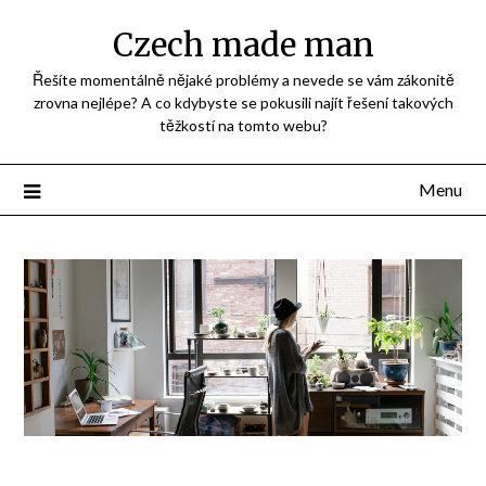
Přejdi
Czech made man
na
obsah
Řešíte momentálně nějaké problémy a nevede se vám zákonitě
zrovna nejlépe? A co kdybyste se pokusili najít řešení takových
těžkostí na tomto webu?
Menu