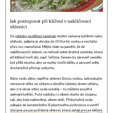
Jak postupovat při klíčení v nakličovací
sklenici
Do
nádoby na klíčení semínek
vložíte semena luštěnin nebo
obilovin, zalijete je zhruba do tří čtvrtin vodou a necháte
přes noc namočená. Mějte však na paměti, že do
nakličovacích sklenic se nehodí velmi drobná semínka, která
při klíčení tvoří sliz, např. řeřicha. Semen by zároveň nemělo
být příliš mnoho, aby se mohly tvořit klíčky a zároveň měly
dostatečný přístup vzduchu.
Ráno vodu slijte, naplňte sklenici čistou vodou, zašroubujte
nerezové víčko se sítkem a obraťte nádobu dnem vzhůru,
aby z ní skrze sítko voda vytekla – tu můžete použít k
zalévání květin. Poté nádobu i s víkem vložte do stojanu
tak, aby byla nakloněná, víkem dolů. Přebytečná voda
odkape do keramického či plastového podstavce a uvnitř
zůstane pouze potřebná vlhkost, která zahájí proces klíčení.