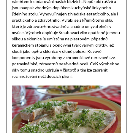
námětem k obdarování našich blízkých. Nepůsobí rušivě a
jsou naopak vhodným doplňkem kuchyňské linky nebo
jídelního stolu. Vyhovují nejen z hlediska estetického, ale i
praktického a zdravotního. Vyrábí se z křemičitého skla,
které je zdravotně nezávadné a snadno omyvatelné i v
myčce. Výrobek doplňuje šroubovací víko opatřené jemnou
síťkou a sklenice je umístěna na plastovém, případně
keramickém stojanu s ocelovými tvarovanými drátky, jež
slouží jako opěra sklenice v šikmé poloze. Kovové
komponenty jsou vyrobeny z chromniklové nerezové tzv.
potravinářské, zdravotně nezávadné oceli. Celý výrobek se
díky tomu snadno udržuje v čistotě a tím lze zabránit
rozmnožování nežádoucích plísní.