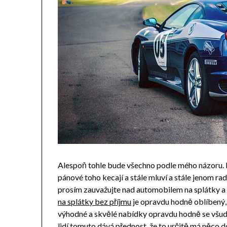
Alespoň tohle bude všechno podle mého názoru. Bu
pánové toho kecají a stále mluví a stále jenom rad
prosím zauvažujte nad automobilem na splátky a be
na splátky bez příjmu
je opravdu hodně oblíbený, j
výhodné a skvělé nabídky opravdu hodně se všude
lidí tomuto dává přednost, že to určitě má něco d