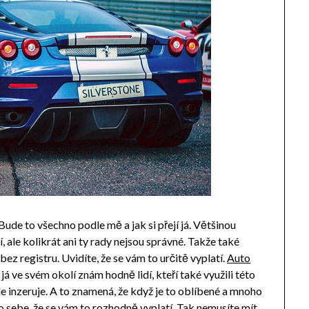
de to všechno podle mě a jak si přejí já. Většinou
í, ale kolikrát ani ty rady nejsou správné. Takže také
z registru. Uvidíte, že se vám to určitě vyplatí.
Auto
á ve svém okolí znám hodně lidí, kteří také využili této
 inzeruje. A to znamená, že když je to oblíbené a mnoho
o sebe, že se vám to rozhodně vyplatí. Tak nemusíte mít