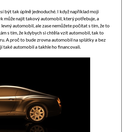
sí být tak úplně jednoduché. I když například moji
ověk může najít takový automobil, který potřebuje, a
t levný automobil, ale zase nemůžete počítat s tím, že to
m s tím, že kdybych si chtěla vzít automobil, tak to
ru. A proč to bude zrovna automobil na splátky a bez
jí také automobil a takhle ho financovali.