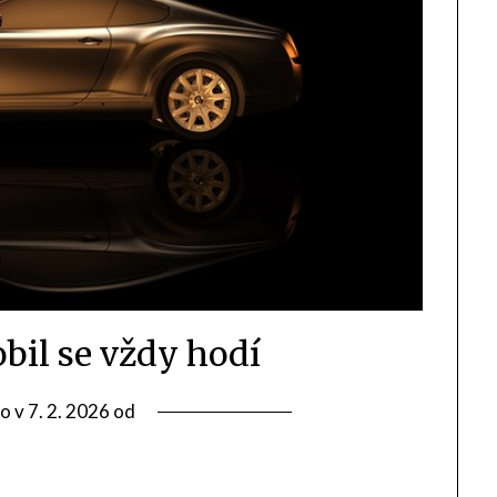
il se vždy hodí
o v
7. 2. 2026
od