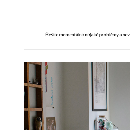
Přejdi
na
obsah
Řešíte momentálně nějaké problémy a neved