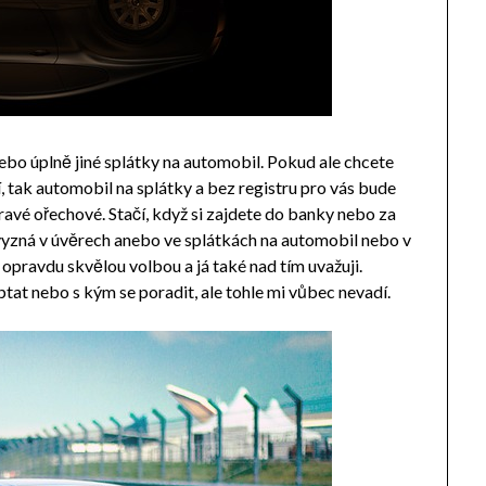
nebo úplně jiné splátky na automobil. Pokud ale chcete
 tak automobil na splátky a bez registru pro vás bude
ravé ořechové. Stačí, když si zajdete do banky nebo za
yzná v úvěrech anebo ve splátkách na automobil nebo v
 opravdu skvělou volbou a já také nad tím uvažuji.
t nebo s kým se poradit, ale tohle mi vůbec nevadí.