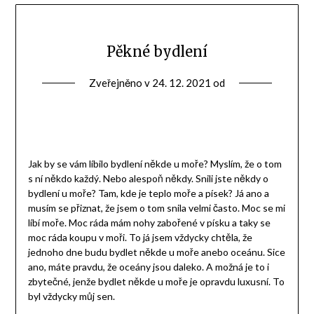
Pěkné bydlení
Zveřejněno v
24. 12. 2021
od
Jak by se vám líbilo bydlení někde u moře? Myslím, že o tom
s ní někdo každý. Nebo alespoň někdy. Snili jste někdy o
bydlení u moře? Tam, kde je teplo moře a písek? Já ano a
musím se přiznat, že jsem o tom snila velmi často. Moc se mi
líbí moře. Moc ráda mám nohy zabořené v písku a taky se
moc ráda koupu v moři. To já jsem vždycky chtěla, že
jednoho dne budu bydlet někde u moře anebo oceánu. Sice
ano, máte pravdu, že oceány jsou daleko. A možná je to i
zbytečné, jenže bydlet někde u moře je opravdu luxusní. To
byl vždycky můj sen.