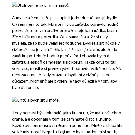
A myslela jsem si, že je to úplně jednoduché tam jít bydlet.
Ovšem není to tak. Musíte mít do začátku opravdu hodně
peněz. A to to vím určitě, protože moje kamarádka, která
žije v Itálii mi to potvrdila. Ona sama říkala, že si taky
myslela, že to bude velmi jednoduché. Bydlet a žít někde v
cizině. A ona je v Itálii. Říkala mi, že tam je levně, ale že do
začátku potřebuje hodně peněz. Potřebovala bych do
začátku alespoň osmdesát tisíc korun. Takže když to tak
vezmete, musíte si prvně vydělat opravdu velké peníze. Nic
není zadarmo. A tady právě to bydlení v cizině je toho
důkazem. Nicméně ale bydlení je taky důležité v tom, aby
bylo dokonalé.
Tedy nemusí být dokonalé, jako finančně, že máte všechno
drahé, ale dokonalé v tom, že tam máte čisto a útulno.
Každé bydlení musí být pěkné a pohodlné. Mně se třeba líbí
velké místnosti. Nepotřebuji mít v bytě hodně místností,