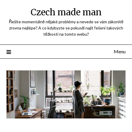
Přejdi
Czech made man
na
obsah
Řešíte momentálně nějaké problémy a nevede se vám zákonitě
zrovna nejlépe? A co kdybyste se pokusili najít řešení takových
těžkostí na tomto webu?
Menu