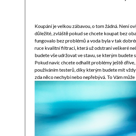
Koupání je velkou zábavou, o tom žádná. Není ov
důležité, zvláště pokud se chcete koupat bez obav
fungovalo bez problémů a voda byla v tak dobrém
ruce kvalitní filtraci, která už odstraní veškeré ne
budete vše udržovat ve stavu, se kterým budete 
Pokud navíc chcete odhalit problémy ještě dříve, 
používáním testerů, díky kterým budete mít vždy 
zda něco nechybí nebo nepřebývá. To Vám může s