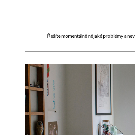
Přejdi
na
obsah
Řešíte momentálně nějaké problémy a neved