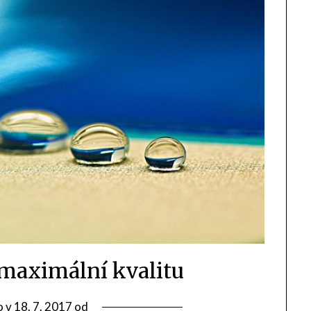
o maximální kvalitu
o v
18. 7. 2017
od