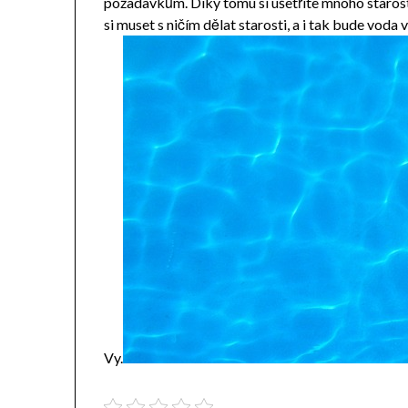
požadavkům. Díky tomu si ušetříte mnoho staros
si muset s ničím dělat starosti, a i tak bude voda
Vy.