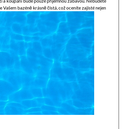
tí a koupání bude pouze příjemnou zábavou. Nebudete
 ve Vašem bazéně krásně čistá, což oceníte zajisté nejen