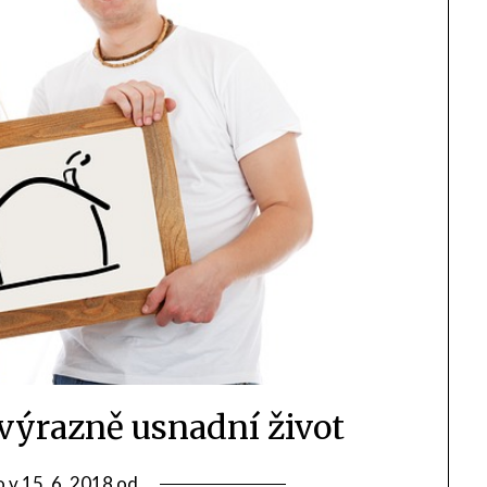
 výrazně usnadní život
o v
15. 6. 2018
od