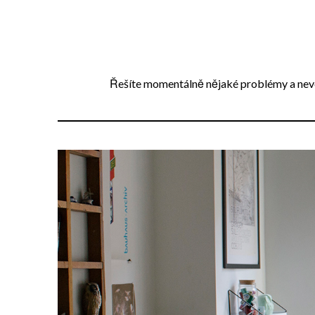
Přejdi
na
obsah
Řešíte momentálně nějaké problémy a neved