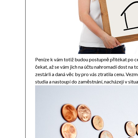
Peníze k vám totiž budou postupně přitékat po c
čekat, až se vám jich na účtu nahromadí dost na to
zestárli a daná věc by pro vás ztratila cenu. Vezm
studia a nastoupí do zaměstnání, nacházejí v situ