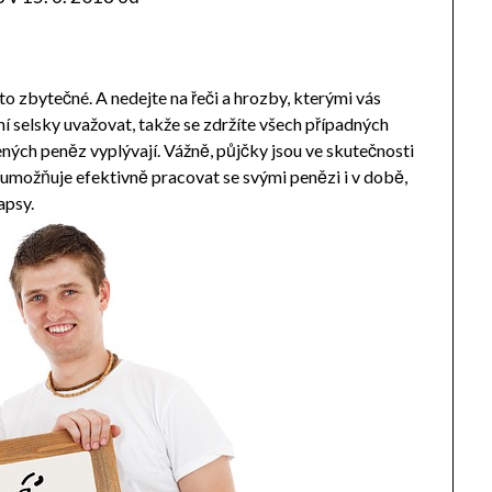
o zbytečné. A nedejte na řeči a hrozby, kterými vás
vání selsky uvažovat, takže se zdržíte všech případných
čených peněz vyplývají. Vážně, půjčky jsou ve skutečnosti
umožňuje efektivně pracovat se svými penězi i v době,
apsy.