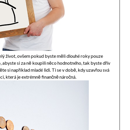
elý život, ovšem pokud byste měli dlouhé roky pouze
, abyste si za ně koupili něco hodnotného, tak byste dřív
ěte si například mladé lidi. Ti se v době, kdy uzavřou svá
aci, která je extrémně finančně náročná.