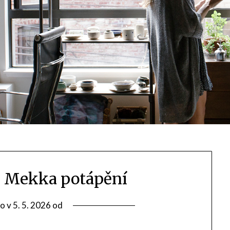
, Mekka potápění
o v
5. 5. 2026
od