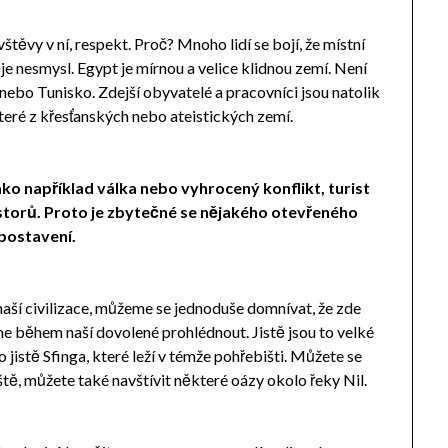
těvy v ní, respekt. Proč? Mnoho lidí se bojí, že místní
je nesmysl. Egypt je mírnou a velice klidnou zemí. Není
 nebo Tunisko. Zdejší obyvatelé a pracovníci jsou natolik
ěkteré z křesťanských nebo ateistických zemí.
ako například válka nebo vyhrocený konflikt, turist
vestorů. Proto je zbytečné se nějakého otevřeného
 postavení.
naší civilizace, můžeme se jednoduše domnívat, že zde
 během naší dovolené prohlédnout. Jistě jsou to velké
o jistě Sfinga, které leží v témže pohřebišti. Můžete se
tě, můžete také navštívit některé oázy okolo řeky Nil.