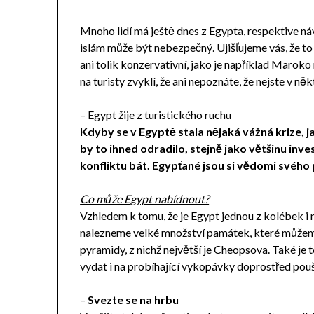
Mnoho lidí má ještě dnes z Egypta, respektive návš
islám může být nebezpečný. Ujišťujeme vás, že to 
ani tolik konzervativní, jako je například Maroko
na turisty zvyklí, že ani nepoznáte, že nejste v n
– Egypt žije z turistického ruchu
Kdyby se v Egyptě stala nějaká vážná krize, j
by to ihned odradilo, stejně jako většinu in
konfliktu bát. Egypťané jsou si vědomi svého
Co může Egypt nabídnout?
Vzhledem k tomu, že je Egypt jednou z kolébek i 
nalezneme velké množství památek, které můžeme
pyramidy, z nichž největší je Cheopsova. Také je t
vydat i na probíhající vykopávky doprostřed pouš
–
Svezte se na hrbu