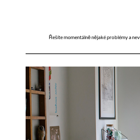
Přejdi
na
obsah
Řešíte momentálně nějaké problémy a neved