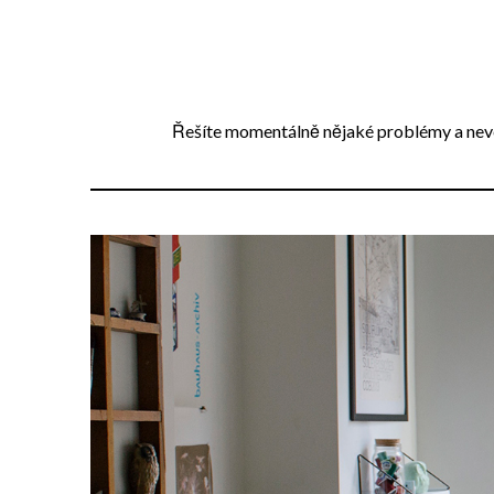
Přejdi
na
obsah
Řešíte momentálně nějaké problémy a neved