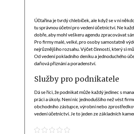
Účtařina je tvrdý chlebíček, ale když se v ní někd
tu správnou účetní pro vedení účetnictví. Ne kaž
dobře, aby mohl veškeru agendu zpracovávat sá
Pro firmy malé, velké, pro osoby samostatně výd
nejrůznějšího rozsahu. Výčet činností, který si m
Od vedení pokladního deníku a jednoduchého úče
daňová přiznání a poradenství.
Služby pro podnikatele
Dá se říci, že podnikat může každý jedinec s ma
práci a úkoly. Není nic jednoduššího než vést firm
obchodního zástupce, výrobní nebo zprostředkov
vedení účetnictví
. Je to jeden ze základních kame