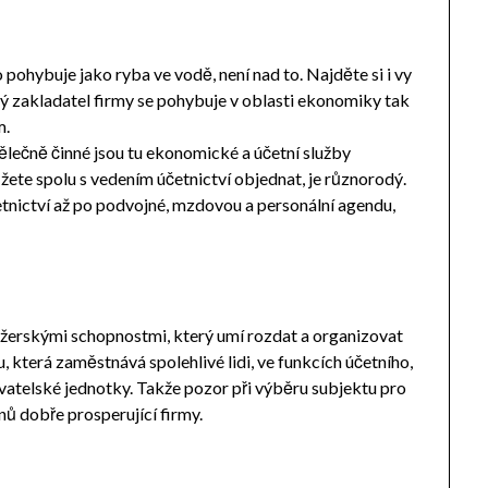
o pohybuje jako ryba ve vodě, není nad to. Najděte si i vy
dý zakladatel firmy se pohybuje v oblasti ekonomiky tak
m.
ělečně činné jsou tu ekonomické a účetní služby
ůžete spolu s vedením účetnictví objednat, je různorodý.
tnictví až po podvojné, mzdovou a personální agendu,
nažerskými schopnostmi, který umí rozdat a organizovat
u, která zaměstnává spolehlivé lidi, ve funkcích účetního,
atelské jednotky. Takže pozor při výběru subjektu pro
nů dobře prosperující firmy.