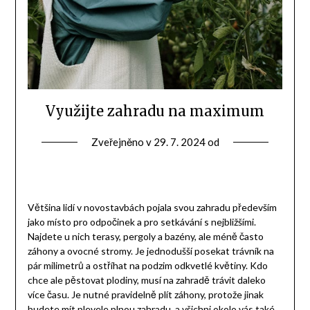
Využijte zahradu na maximum
Zveřejněno v
29. 7. 2024
od
Většina lidí v novostavbách pojala svou zahradu především
jako místo pro odpočinek a pro setkávání s nejbližšími.
Najdete u nich terasy, pergoly a bazény, ale méně často
záhony a ovocné stromy. Je jednodušší posekat trávník na
pár milimetrů a ostříhat na podzim odkvetlé květiny. Kdo
chce ale pěstovat plodiny, musí na zahradě trávit daleko
více času. Je nutné pravidelně plít záhony, protože jinak
budete mít plevele plnou zahradu, a všichni okolo vás také.