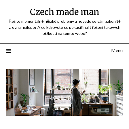
Přejdi
Czech made man
na
obsah
Řešíte momentálně nějaké problémy a nevede se vám zákonitě
zrovna nejlépe? A co kdybyste se pokusili najít řešení takových
těžkostí na tomto webu?
Menu