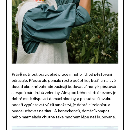
Právě nutnost pravidelné práce mnoho lidí od pěstování
odrazuje. Přesto ale pomalu roste počet lidí, kteří si na své
dosud okrasné zahradě začínají budovat záhony k pěstování
alespoň pár druhů zeleniny. Alespoň během letní sezony je
dobré mít k dispozici domácí plodiny, a pokud se člověku
podaří vypěstovat větší množství, je dobré si zeleninu a
ovoce uchovat na zimu. A koneckonců, domácí kompot
nebo marmeláda
chutná
také mnohem lépe než kupované.