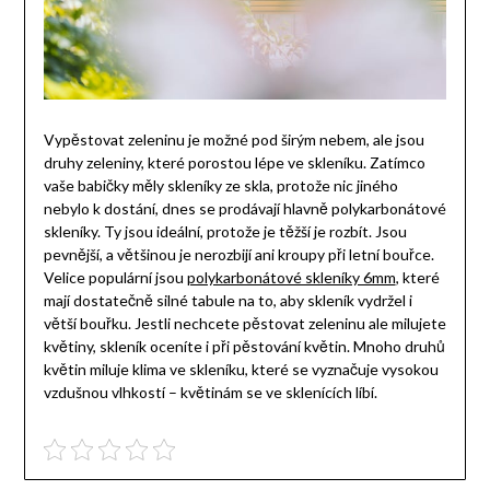
Vypěstovat zeleninu je možné pod širým nebem, ale jsou
druhy zeleniny, které porostou lépe ve skleníku. Zatímco
vaše babičky měly skleníky ze skla, protože nic jiného
nebylo k dostání, dnes se prodávají hlavně polykarbonátové
skleníky. Ty jsou ideální, protože je těžší je rozbít. Jsou
pevnější, a většinou je nerozbijí ani kroupy při letní bouřce.
Velice populární jsou
polykarbonátové skleníky 6mm
, které
mají dostatečně silné tabule na to, aby skleník vydržel i
větší bouřku.
Jestli nechcete pěstovat zeleninu ale milujete
květiny, skleník oceníte i při pěstování květin. Mnoho druhů
květin miluje klima ve skleníku, které se vyznačuje vysokou
vzdušnou vlhkostí – květinám se ve sklenících líbí.